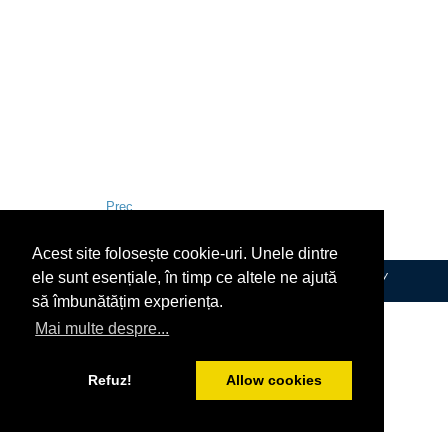
Prec
Mai departe
Categorie:
2024
/
iunie
Acest site folosește cookie-uri. Unele dintre
ele sunt esențiale, în timp ce altele ne ajută
© Copyright 2017-2025 Datina de George Burețea
|
Designed by
viorelianasi.ro
să îmbunătățim experiența.
Mai multe despre...
Refuz!
Allow cookies