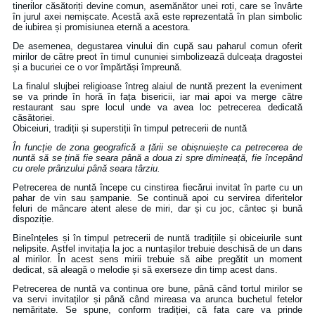
tinerilor căsătoriți devine comun, asemănător unei roți, care se învârte
în jurul axei nemișcate. Acestă axă este reprezentată în plan simbolic
de iubirea și promisiunea eternă a acestora.
De asemenea, degustarea vinului din cupă sau paharul comun oferit
mirilor de către preot în timul cununiei simbolizează dulceața dragostei
și a bucuriei ce o vor împărtăși împreună.
La finalul slujbei religioase întreg alaiul de nuntă prezent la eveniment
se va prinde în horă în fața bisericii, iar mai apoi va merge către
restaurant sau spre locul unde va avea loc petrecerea dedicată
căsătoriei.
Obiceiuri, tradiții și superstiții în timpul petrecerii de nuntă
În funcție de zona geografică a țării se obișnuiește ca petrecerea de
nuntă să se țină fie seara până a doua zi spre dimineață, fie începând
cu orele prânzului până seara târziu.
Petrecerea de nuntă începe cu cinstirea fiecărui invitat în parte cu un
pahar de vin sau șampanie. Se continuă apoi cu servirea diferitelor
feluri de mâncare atent alese de miri, dar și cu joc, cântec și bună
dispoziție.
Bineînțeles și în timpul petrecerii de nuntă tradițiile și obiceiurile sunt
nelipsite. Astfel invitația la joc a nuntașilor trebuie deschisă de un dans
al mirilor. În acest sens mirii trebuie să aibe pregătit un moment
dedicat, să aleagă o melodie și să exerseze din timp acest dans.
Petrecerea de nuntă va continua ore bune, până când tortul mirilor se
va servi invitaților și până când mireasa va arunca buchetul fetelor
nemăritate. Se spune, conform tradiției, că fata care va prinde