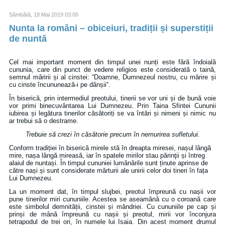
Sâmbătă, 18 Mai 2019 03:00
Nunta la români – obiceiuri, tradiții și superstiții
de nuntă
Cel mai important moment din timpul unei nunți este fără îndoială
cununia, care din punct de vedere religios este considerată o taină,
semnul măririi și al cinstei: “Doamne, Dumnezeul nostru, cu mărire și
cu cinste încununează-i pe dânșii“.
În biserică, prin intermediul preotului, tinerii se vor uni și de bună voie
vor primi binecuvântarea Lui Dumnezeu. Prin Taina Sfintei Cununii
iubirea și legătura tinerilor căsătoriți se va întări și nimeni și nimic nu
ar trebui să o destrame.
Trebuie să crezi în căsătorie precum în nemurirea sufletului.
Conform tradiției în biserică mirele stă în dreapta miresei, nașul lângă
mire, nașa lângă mireasă, iar în spatele mirilor stau părinţii și întreg
alaiul de nuntași. În timpul cununiei lumânările sunt ținute aprinse de
către nași și sunt considerate mărturii ale unirii celor doi tineri în fața
Lui Dumnezeu.
La un moment dat, în timpul slujbei, preotul împreună cu nașii vor
pune tinerilor miri cununiile. Acestea se aseamănă cu o coroană care
este simbolul demnității, cinstei și mândriei. Cu cununiile pe cap și
prinși de mână împreună cu nașii și preotul, mirii vor înconjura
tetrapodul de trei ori, în numele lui Isaia. Din acest moment drumul