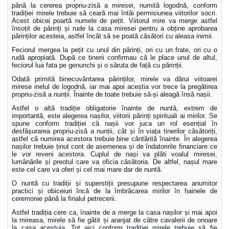
până la cererea propriu-zisă a miresei, numită logodnă, conform
tradiției mirele trebuie să ceară mai întâi permisiunea viitorilor socri.
Acest obicei poartă numele de pețit. Viitorul mire va merge astfel
însoțit de părinți și rude la casa miresei pentru a obține aprobarea
părinților acesteia, astfel încât să se poată căsători cu aleasa inimii.
Feciorul mergea la pețit cu unul din părinți, ori cu un frate, ori cu o
rudă apropiată. După ce tinerii confirmau că le place unul de altul,
feciorul lua fata pe genunchi și o săruta de față cu părinții.
Odată primită binecuvântarea părinților, mirele va dărui viitoarei
mirese inelul de logodnă, iar mai apoi aceștia vor trece la pregătirea
propriu-zisă a nunții. Înainte de toate trebuie să-și aleagă însă nașii.
Astfel o altă tradiție obligatorie înainte de nuntă, extrem de
importantă, este alegerea nașilor, viitorii părinți spirituali ai mirilor. Se
spune conform tradiției că nașii vor juca un rol esențial în
desfășurarea propriu-zisă a nunții, cât și în viața tinerilor căsătoriți,
astfel că numirea acestora trebuie bine cântărită înainte. În alegerea
nașilor trebuie ținut cont de asemenea și de îndatoririle financiare ce
le vor reveni acestora. Cuplul de nași va plăti voalul miresei,
lumânările și preotul care va oficia căsătoria. De altfel, nașul mare
este cel care va oferi și cel mai mare dar de nuntă.
O nuntă cu tradiții și superstiții presupune respectarea anumitor
practici și obiceiuri încă de la îmbrăcarea mirilor în hainele de
ceremonie până la finalul petrecerii.
Astfel tradiția cere ca, înainte de a merge la casa nașilor și mai apoi
la mireasa, mirele să fie gătit și aranjat de către cavalerii de onoare
la casa acestuia. Tot aici conform tradiției mirele trebuie să fie