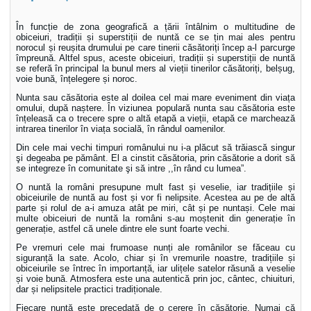
În funcție de zona geografică a țării întâlnim o multitudine de
obiceiuri, tradiții și superstiții de nuntă ce se țin mai ales pentru
norocul și reușita drumului pe care tinerii căsătoriți încep a-l parcurge
împreună. Altfel spus, aceste obiceiuri, tradiții și superstiții de nuntă
se referă în principal la bunul mers al vieții tinerilor căsătoriți, belșug,
voie bună, înțelegere și noroc.
Nunta sau căsătoria este al doilea cel mai mare eveniment din viața
omului, după naștere. În viziunea populară nunta sau căsătoria este
înțeleasă ca o trecere spre o altă etapă a vieții, etapă ce marchează
intrarea tinerilor în viața socială, în rândul oamenilor.
Din cele mai vechi timpuri românului nu i-a plăcut să trăiască singur
şi degeaba pe pământ. El a cinstit căsătoria, prin căsătorie a dorit să
se integreze în comunitate şi să intre ,,în rând cu lumea”.
O nuntă la români presupune mult fast și veselie, iar tradițiile și
obiceiurile de nuntă au fost și vor fi nelipsite. Acestea au pe de altă
parte și rolul de a-i amuza atât pe miri, cât și pe nuntași. Cele mai
multe obiceiuri de nuntă la români s-au moștenit din generație în
generație, astfel că unele dintre ele sunt foarte vechi.
Pe vremuri cele mai frumoase nunți ale românilor se făceau cu
siguranță la sate. Acolo, chiar și în vremurile noastre, tradițiile și
obiceiurile se întrec în importanță, iar ulițele satelor răsună a veselie
și voie bună. Atmosfera este una autentică prin joc, cântec, chiuituri,
dar și nelipsitele practici tradiționale.
Fiecare nuntă este precedată de o cerere în căsătorie. Numai că