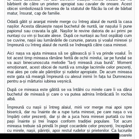
bărbierit de către un prieten apropiat sau cavaler de onoare. Acest
obicei simbolizează trecerea de la statutul de flăcău la cel de bărbat
matur, însurat, cap de familie.
Odată gătit și aranjat mirele merge cu întreg alaiul de nuntă la casa
nașilor. Acesta dăruiește nașei buchetul de nuntă, iar nașului îi pune
papionul sau cravata la gât. Nașilor le revine datoria de a-i primi pe
nuntași cu vin și bucate alese. După ce nuntașii au fost ospătați cum
se cuvine, nașii iau lumânările de cununie, parura și voalul miresei și
împreună cu întreg alaiul de nuntă se îndreaptă către casa miresei.
Aici nașa va ajuta mireasa să se gătească și îi va prinde voalul. În
tot acest timp mireasa rămâne ferită de ochii mirelui, iar pe fundal se
va auzi binecunoscuta melodie “Ia-ți mireasă ziua bună”. Moment
emoționant, acest obicei de nuntă va smulge lacrimile celor prezenți,
mai ales pe cele ale părinților și rudelor apropiate. De acum mireasa
este gata să meargă împreună cu alesul inimii în fața lui Dumnezeu
pentru a-și mărturisi iubirea veșnică.
După ce mireasa este gătită se va întâlni cu mirele care îi va dărui
buchetul de mireasă și care o va putea admira îmbrăcată în rochia
albă.
Împreună cu nașii și întreg alaiul, mirii vor merge mai apoi spre
biserică, dar nu înainte de a rupe turta miresei, pe care nașa o va
împărți celor prezenți, dar și de a juca hora miresei purtată cu trei
pași înainte și trei înapoi conform tradiției populare. Tot acum
mireasa trebuie să prindă în piept cocardele celor prezenți, începând
cu mirele, nașii, părinții, apoi restul rudelor și prietenilor. Ca lucrurile
să meargă mai repede, mireasa este ajutată și de către domnișoarele