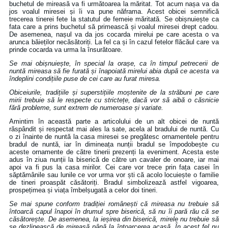
buchetul de mireasă va fi următoarea la măritat. Tot acum nașa va da
jos voalul miresei și îi va pune năframa. Acest obicei semnifică
trecerea tinerei fete la statutul de femeie măritată. Se obișnuiește ca
fata care a prins buchetul să primească și voalul miresei drept cadou.
De asemenea, nașul va da jos cocarda mirelui pe care acesta o va
arunca băieților necăsătoriți. La fel ca și în cazul fetelor flăcăul care va
prinde cocarda va urma la însurătoare.
Se mai obișnuiește, în special la orașe, ca în timpul petrecerii de
nuntă mireasa să fie furată și înapoiată mirelui abia după ce acesta va
îndeplini condițiile puse de cei care au furat miresa.
Obiceiurile, tradițiile și superstițiile moștenite de la străbuni pe care
mirii trebuie să le respecte cu strictețe, dacă vor să aibă o căsnicie
fără probleme, sunt extrem de numeroase și variate.
Amintim în această parte a articolului de un alt obicei de nuntă
răspândit și respectat mai ales la sate, acela al bradului de nuntă. Cu
o zi înainte de nuntă la casa miresei se pregătesc ornamentele pentru
bradul de nuntă, iar în dimineața nunții bradul se împodobește cu
aceste ornamente de către tinerii prezenți la eveniment. Acesta este
adus în ziua nunții la biserică de către un cavaler de onoare, iar mai
apoi va fi pus la casa mirilor. Cei care vor trece prin fața casei în
săptămânile sau lunile ce vor urma vor ști că acolo locuiește o familie
de tineri proaspăt căsătoriți. Bradul simbolizează astfel vigoarea,
prospețimea și viața îmbelșugată a celor doi tineri.
Se mai spune conform tradiției românești că mireasa nu trebuie să
întoarcă capul înapoi în drumul spre biserică, să nu îi pară rău că se
căsătorește. De asemenea, la ieșirea din biserică, mirele nu trebuie să
se dezlipească de mireasă până la întoarcerea acasă. În acest fel nu