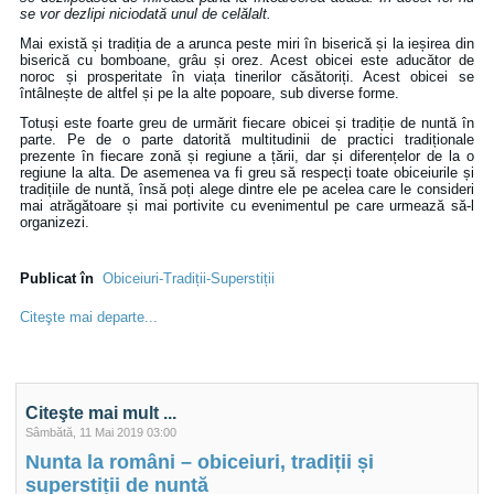
se vor dezlipi niciodată unul de celălalt.
Mai există și tradiția de a arunca peste miri în biserică și la ieșirea din
biserică cu bomboane, grâu și orez. Acest obicei este aducător de
noroc și prosperitate în viața tinerilor căsătoriți. Acest obicei se
întâlnește de altfel și pe la alte popoare, sub diverse forme.
Totuși este foarte greu de urmărit fiecare obicei și tradiție de nuntă în
parte. Pe de o parte datorită multitudinii de practici tradiționale
prezente în fiecare zonă și regiune a țării, dar și diferențelor de la o
regiune la alta. De asemenea va fi greu să respecți toate obiceiurile și
tradițiile de nuntă, însă poți alege dintre ele pe acelea care le consideri
mai atrăgătoare și mai portivite cu evenimentul pe care urmează să-l
organizezi.
Publicat în
Obiceiuri-Tradiții-Superstiții
Citeşte mai departe...
Citeşte mai mult ...
Sâmbătă, 11 Mai 2019 03:00
Nunta la români – obiceiuri, tradiții și
superstiții de nuntă