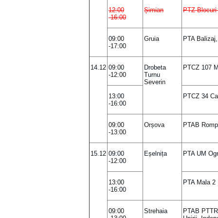
12:00
Șimian
PTZ Blocuri
-16:00
09:00
Gruia
PTA Balizaj,
-17:00
14.12
09:00
Drobeta
PTCZ 107 Mo
-12:00
Turnu
Severin
13:00
PTCZ 34 Ca
-16:00
09:00
Orșova
PTAB Rompe
-13:00
15.12
09:00
Eșelnița
PTA UM Ogr
-12:00
13:00
PTA Mala 2
-16:00
09:00
Strehaia
PTAB PTTR – s