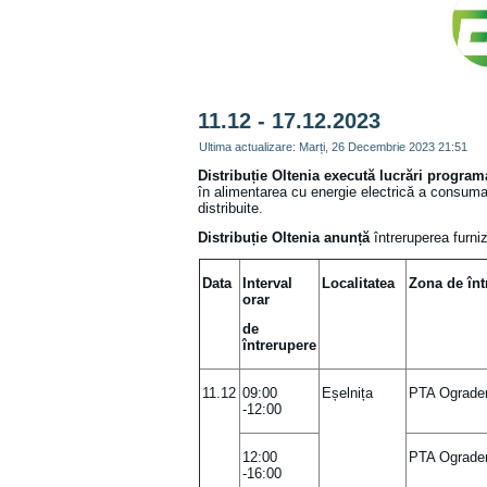
11.12 - 17.12.2023
Ultima actualizare: Marți, 26 Decembrie 2023 21:51
Distribuție Oltenia
execută lucrări program
în alimentarea cu energie electrică a consumato
distribuite.
Distribuție Oltenia anunță
întreruperea furniz
Data
Interval
Localitatea
Zona de înt
orar
de
întrerupere
11.12
09:00
Eșelnița
PTA Ograde
-12:00
12:00
PTA Ograde
-16:00