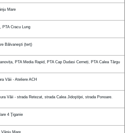
nju Mare
, PTA Cracu Lung
e Bâlvaneşti (terț)
novița, PTA Media Rapid, PTA Cap Dudasi Cerneți, PTA Calea Târgu
a Văii - Ateliere ACH
a Văii - strada Retezat, strada Calea Jidoştiţei, strada Ponoare.
are 4 Ţiganie
Vânju Mare