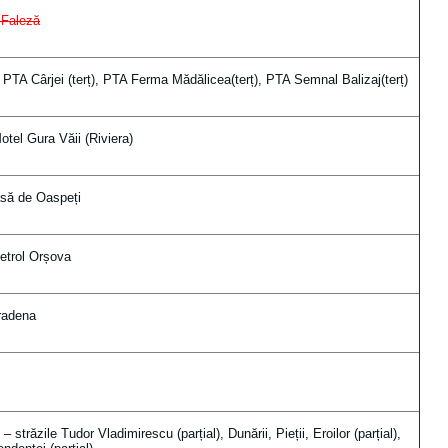
 Faleză
 PTA Cârjei (terț), PTA Ferma Mădălicea(terț), PTA Semnal Balizaj(terț)
tel Gura Văii (Riviera)
să de Oaspeți
trol Orșova
adena
trăzile Tudor Vladimirescu (parțial), Dunării, Pieții, Eroilor (parțial),