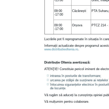
-13:00
Unirii, Indep
09:00
Căzănești
PTA Suharu,
-17:00
09:00
Orșova
PTCZ 214 - s
-17:00
Lucrările pot fi reprogramate în situația în car
Informații actualizate despre programul acesto
www.distributieoltenia.ro
.
Distribuție Oltenia avertizează
:
ATENŢIE! Constituie pericol iminent de electr
intrarea în posturile de transformare;
urcarea pe stâlpii de susținere ai rețelelor 
înlocuirea siguranțelor electrice în posturil
de locuințe.
Vă rugăm să aduceți la cunoștința opiniei publ
Vă mulțumim pentru colaborare.