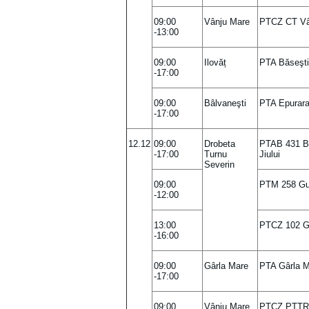
09:00
Vânju Mare
PTCZ CT Vâ
-13:00
09:00
Ilovăț
PTA Băseşti
-17:00
09:00
Bâlvaneşti
PTA Epurarar
-17:00
12.12
09:00
Drobeta
PTAB 431 Ba
-17:00
Turnu
Jiului
Severin
09:00
PTM 258 Gur
-12:00
13:00
PTCZ 102 Gur
-16:00
09:00
Gârla Mare
PTA Gârla M
-17:00
09:00
Vânju Mare
PTCZ PTTR 