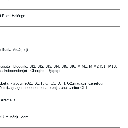
 Porci Halânga
i
Burila Mică(terț)
beta - blocurile: BI1, BI2, BI3, BI4, BI5, BI6, MIM1, MIM2,IC1, IA1B,
a Independenţei - Gherghe I. Şişeşti
beta - blocurile A1, B1, F, G, C3, D, H, G2,magazin Carrefour
dinița și agenții economici aferenți zonei cartier CET
 Arama 3
ri UM Vânju Mare