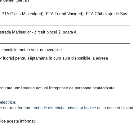
endenței (parțial)
 PTA Glass Mineral(terț), PTA Fermă Vaci(terț), PTA Gârbovațu de Sus
trada Marinarilor - circuit blocul 2, scara A
e condițiile meteo sunt nefavorabile.
r lucrări pentru săptămâna în curs sunt disponibile la adresa
ocutare următoarele acțiuni întreprinse de persoane neautorizate:
electrice;
e de transformare, cutii de distribuție, nișele și firidele de la case și blocuri
ice aceste informații.