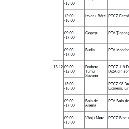
-13:00
12:00
Izvorul Bârzi
PTCZ Fermă
-16:00
09:00
Gogoşu
PTA Ţigănaş
-17:00
09:00
Burila
PTA Mobifon 
-17:00
13.12
09:00
Drobeta
PTCZ 119 Dro
-12:00
Turnu
IA2A din zon
Severin
13:00
PTCZ 98 Dro
-16:00
Express, Gră
09:00
Baia de
PTA Baia de
-17:00
Aramă
09:00
Vânju Mare
PTCZ Blocu
-13:00