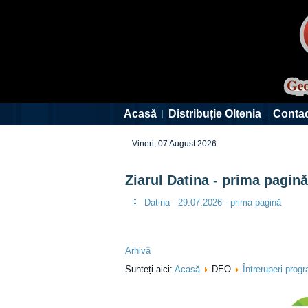
Acasă
Distribuție Oltenia
Conta
Vineri, 07 August 2026
Ziarul Datina - prima pagină
Datina - 29.07.2026 - prima pagină
Arhivă
Sunteți aici:
Acasă
DEO
Întreruperi prog