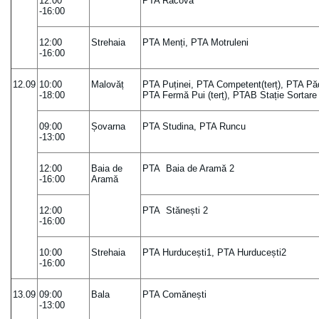
12:00
PTA Racova
-16:00
12:00
Strehaia
PTA Menți, PTA Motruleni
-16:00
12.09
10:00
Malovăț
PTA Puținei, PTA Competent(terț), PTA Păd
-18:00
PTA Fermă Pui (terț), PTAB Stație Sortare (
09:00
Șovarna
PTA Studina, PTA Runcu
-13:00
12:00
Baia de
PTA Baia de Aramă 2
-16:00
Aramă
12:00
PTA Stănești 2
-16:00
10:00
Strehaia
PTA Hurducești1, PTA Hurducești2
-16:00
13.09
09:00
Bala
PTA Comănești
-13:00