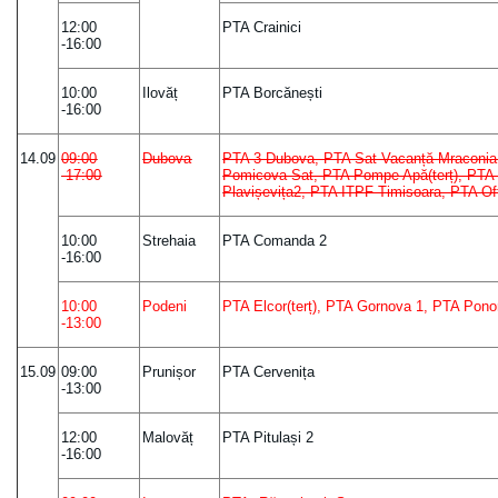
12:00
PTA Crainici
-16:00
10:00
Ilovăț
PTA Borcănești
-16:00
14.09
09:00
Dubova
PTA 3 Dubova, PTA Sat Vacanță Mraconia
-17:00
Pomicova Sat, PTA Pompe Apă(terț), PTA 
Plavișevița2, PTA ITPF Timisoara, PTA Offi
10:00
Strehaia
PTA Comanda 2
-16:00
10:00
Podeni
PTA Elcor(terț), PTA Gornova 1, PTA Pono
-13:00
15.09
09:00
Prunișor
PTA Cervenița
-13:00
12:00
Malovăț
PTA Pitulași 2
-16:00