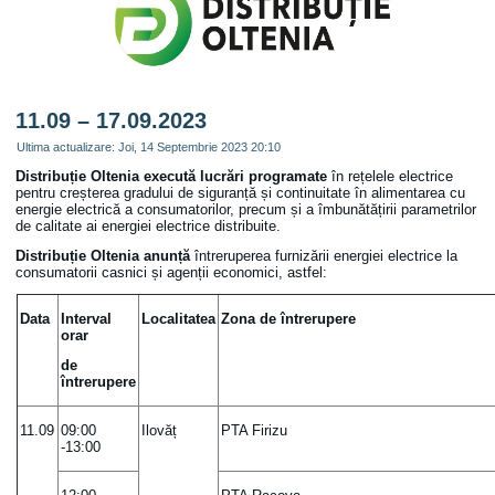
11.09 – 17.09.2023
Ultima actualizare: Joi, 14 Septembrie 2023 20:10
Distribuție Oltenia
execută lucrări programate
în rețelele electrice
pentru creșterea gradului de siguranță și continuitate în alimentarea cu
energie electrică a consumatorilor, precum și a îmbunătățirii parametrilor
de calitate ai energiei electrice distribuite.
Distribuție Oltenia anunță
întreruperea furnizării energiei electrice la
consumatorii casnici și agenții economici, astfel:
Data
Interval
Localitatea
Zona de întrerupere
orar
de
întrerupere
11.09
09:00
Ilovăț
PTA Firizu
-13:00