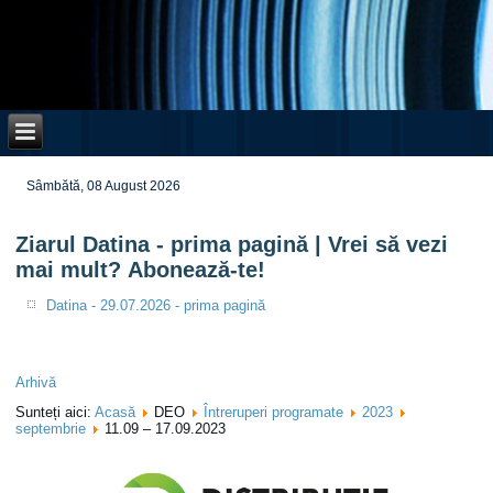
Sâmbătă, 08 August 2026
Ziarul Datina - prima pagină | Vrei să vezi
mai mult? Abonează-te!
Datina - 29.07.2026 - prima pagină
Arhivă
Sunteți aici:
Acasă
DEO
Întreruperi programate
2023
septembrie
11.09 – 17.09.2023