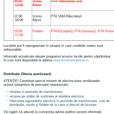
09:00
Izvoru
PTA Răscolești Sat
-13:00
Bârzii
12:00
Izvoru
PTA SMA Răscolești
-16:00
Bârzii
15:00
Podeni
PTA Elcor(terț), PTA Gornova1, PTA Ponor
-17:00
Lucrările pot fi reprogramate în situația în care condițiile meteo sunt
nefavorabile.
Informații actualizate despre programul acestor lucrări pentru săptămâna
în curs sunt disponibile la adresa
www.distributieoltenia.ro
.
Distribuție Oltenia avertizează
:
ATENŢIE! Constituie pericol iminent de electrocutare următoarele
acțiuni întreprinse de persoane neautorizate:
intrarea în posturile de transformare;
urcarea pe stâlpii de susținere ai rețelelor electrice;
înlocuirea siguranțelor electrice în posturile de transformare, cutii de
distribuție, nișele și firidele de la case și blocuri de locuințe.
Vă rugăm să aduceți la cunoștința opiniei publice aceste informații.