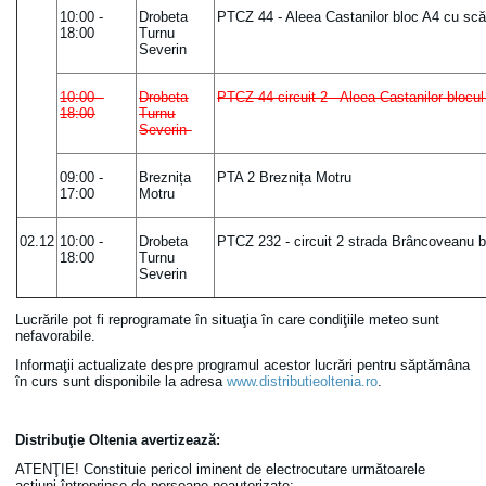
10:00 -
Drobeta
PTCZ 44 - Aleea Castanilor bloc A4 cu scări
18:00
Turnu
Severin
10:00 -
Drobeta
PTCZ 44 circuit 2 - Aleea Castanilor blocul 
18:00
Turnu
Severin
09:00 -
Breznița
PTA 2 Breznița Motru
17:00
Motru
02.12
10:00 -
Drobeta
PTCZ 232 - circuit 2 strada Brâncoveanu blo
18:00
Turnu
Severin
Lucrările pot fi reprogramate în situaţia în care condiţiile meteo sunt
nefavorabile.
Informaţii actualizate despre programul acestor lucrări pentru săptămâna
în curs sunt disponibile la adresa
www.distributieoltenia.ro
.
Distribuţie Oltenia avertizează
:
ATENŢIE! Constituie pericol iminent de electrocutare următoarele
acţiuni întreprinse de persoane neautorizate: