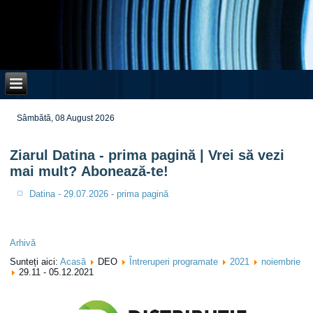
Sâmbătă, 08 August 2026
Ziarul Datina - prima pagină | Vrei să vezi
mai mult? Abonează-te!
Datina - 29.07.2026 - prima pagină
Arhivă
Sunteți aici:
Acasă
DEO
Întreruperi programate
2021
noiembrie
29.11 - 05.12.2021