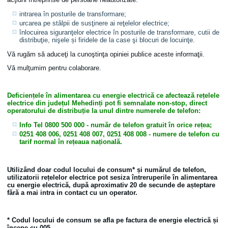
intrarea în posturile de transformare;
urcarea pe stâlpii de susţinere ai reţelelor electrice;
înlocuirea siguranţelor electrice în posturile de transformare, cutii de
distribuţie, nişele și firidele de la case şi blocuri de locuinţe.
Vă rugăm să aduceţi la cunoştinţa opiniei publice aceste informaţii.
Vă mulţumim pentru colaborare.
Deficiențele în alimentarea cu energie electrică ce afectează rețelele
electrice din județul Mehedinți pot fi semnalate non-stop, direct
operatorului de distribuție la unul dintre numerele de telefon:
Info Tel 0800 500 000
- număr de telefon gratuit în orice rețea;
0251 408 006, 0251 408 007, 0251 408 008
- numere de telefon cu
tarif normal în rețeaua națională.
Utilizând doar codul locului de consum* și numărul de telefon,
utilizatorii rețelelor electrice pot sesiza întreruperile în alimentarea
cu energie electrică, după aproximativ 20 de secunde de așteptare
fără a mai intra in contact cu un operator.
* Codul locului de consum se afla pe factura de energie electrică și
începe cu 005.