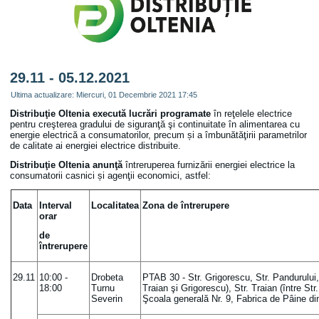
29.11 - 05.12.2021
Ultima actualizare: Miercuri, 01 Decembrie 2021 17:45
Distribuţie Oltenia
execută lucrări programate
în reţelele electrice
pentru creşterea gradului de siguranţă şi continuitate în alimentarea cu
energie electrică a consumatorilor, precum și a îmbunătăţirii parametrilor
de calitate ai energiei electrice distribuite.
Distribuţie Oltenia anunţă
întreruperea furnizării energiei electrice la
consumatorii casnici și agenţii economici, astfel:
Data
Interval
Localitatea
Zona de întrerupere
orar
de
întrerupere
29.11
10:00 -
Drobeta
PTAB 30 - Str. Grigorescu, Str. Pandurului, S
18:00
Turnu
Traian şi Grigorescu), Str. Traian (între S
Severin
Şcoala generală Nr. 9, Fabrica de Pâine di